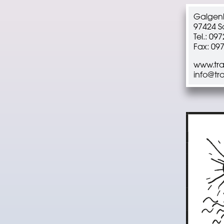
Galgenl
97424 S
Tel.: 09
Fax: 09
www.tra
info@tr