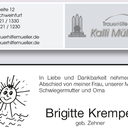
eite 12
chweinfurt
721 / 1330
721 / 1230
uerhilfemueller.de
auerhilfemueller.de